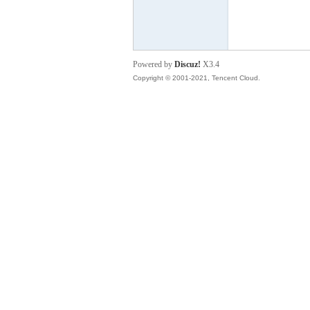
座
Powered by
Discuz!
X3.4
Copyright © 2001-2021, Tencent Cloud.
町
观