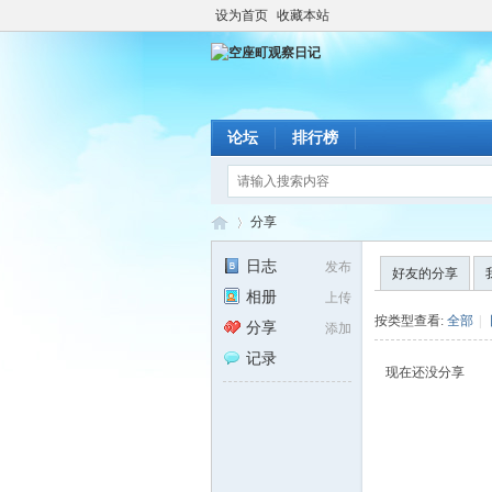
设为首页
收藏本站
论坛
排行榜
分享
日志
发布
好友的分享
相册
上传
空
›
按类型查看:
全部
|
分享
添加
记录
现在还没分享