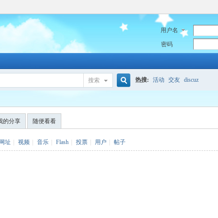
用户名
密码
热搜:
活动
交友
discuz
搜索
搜
我的分享
随便看看
索
网址
|
视频
|
音乐
|
Flash
|
投票
|
用户
|
帖子