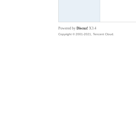
座
Powered by
Discuz!
X3.4
Copyright © 2001-2021, Tencent Cloud.
町
观