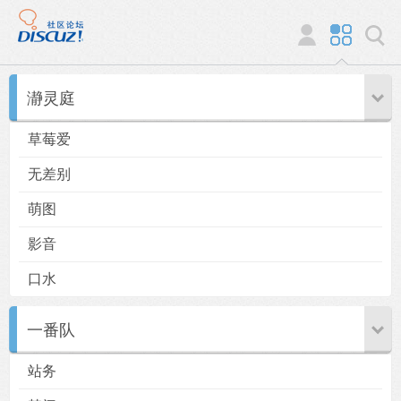
瀞灵庭
草莓爱
无差别
萌图
影音
口水
一番队
站务