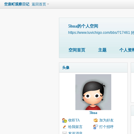
空座町观察日记
返回首页
5hua的个人空间
https://www.luvichigo.com/bbs/?17461
[
空间首页
主题
个人资
头像
5hua
收听TA
加为好友
给我留言
打个招呼
发送消息